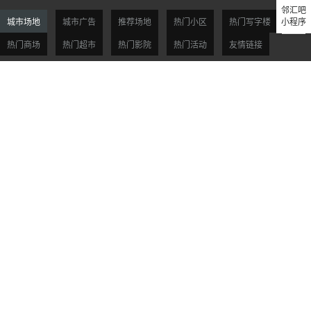
邻汇吧
城市场地
城市广告
推荐场地
热门小区
热门写字楼
小程序
热门商场
热门超市
热门影院
热门活动
友情链接
北京场地
天津场地
上海场地
杭州场地
广州场地
深圳场地
贵阳场地
西安场地
沈阳场地
大连场地
南京场地
合肥场地
福州场地
厦门场地
济南场地
青岛场地
郑州场地
武汉场地
长沙场地
重庆场地
市场合作：Mkt@linhuiba.com 支付方式：
©2015-2026 杭州邻汇网络科技有限公司版权所有 All rights reserved
浙ICP备
15014469号-2
中国物业管理协会成员