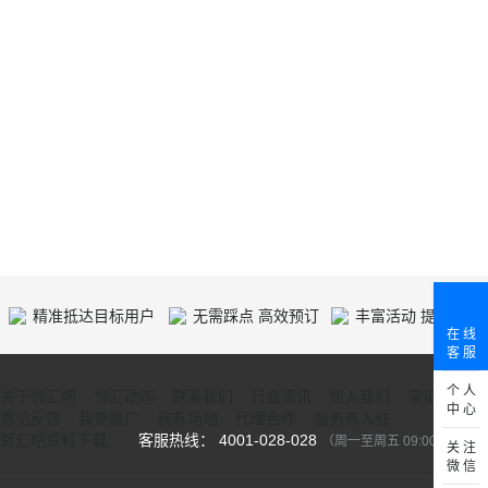
精准抵达目标用户
无需踩点 高效预订
丰富活动 提供人气
在 线
客 服
个 人
关于邻汇吧
邻汇动态
联系我们
行业资讯
加入我们
常见问题
中 心
意见反馈
我要推广
我有场地
代理合作
服务商入驻
邻汇吧资料下载
客服热线： 4001-028-028
（周一至周五 09:00-18:00）
关 注
微 信