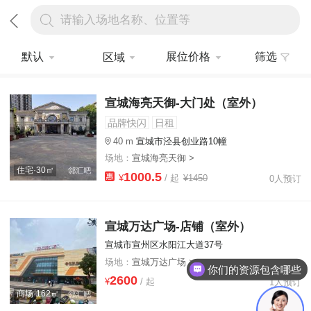
请输入场地名称、位置等
默认
展位价格
筛选
区域
宣城海亮天御-大门处（室外）
品牌快闪
日租
40 m
宣城市泾县创业路10幢
场地：
宣城海亮天御 >
住宅·30㎡
1000.5
¥
/ 起
¥1450
0人预订
宣城万达广场-店铺（室外）
宣城市宣州区水阳江大道37号
场地：
宣城万达广场 >
你们的资源包含哪些
2600
¥
/ 起
1人预订
商场·162㎡